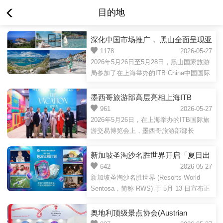
目的地
深化中国市场推广， 黑山全面呈现亚
得里亚海目的地升级发展成果
1178
2026-05-27
2026年5月26日至5月28日，黑山国家旅游
局参加了在上海举办的ITB China中国国际
旅游交易会，进一步深化中国市场推广。
随着国际旅游市场持续复苏和基础设施建
墨西哥旅游部高层亮相上海ITB
设不断推进，黑山正逐步发展成为欧洲备
China，向中国市场重磅推介多元文
961
2026-05-27
受关注的新兴旅游目的地之一。2025年凭
2026年5月26日，在上海举办的ITB国际旅
旅资源
借壮丽自然风光、丰富文化遗产、多样化
游交易博览会上，墨西哥旅游部部长
住宿产品及全年旅游体验，黑山持续吸引
Josefina Rodríguez与副部长Miguel
来自全球各地游客的关注，也正成为越来
Aguíñiga共同出席墨西哥国家展台活动，
新加坡圣淘沙名胜世界开启「夏日出
越多中国游客探索欧洲的新选择，去年黑
并举行官方剪彩仪式及媒体发布会，正式
逃·探游宝藏计划」系列活动
642
2026-05-27
山接待了约8.2万名中国客人，过夜间数...
向中国市场推广墨西哥丰富多元的旅游资
新加坡圣淘沙名胜世界 (Resorts World
源与文化魅力。发布会上，墨西哥旅游部
Sentosa，简称 RWS) 于 5月 13 日宣布正
表示，中国市场对于墨西哥而言具有重要
式启动“夏日出逃·探游宝藏计划” (Summer
战略意义。随着中国游客对“深度文化体
of Treasures)。2026 年 5 月 29 日至 8 月
奥地利顶级景点协会(Austrian
验”“特色美食”“沉浸式旅行”等需求不断增
30 日期间，度假区将化身全天候的潮流聚