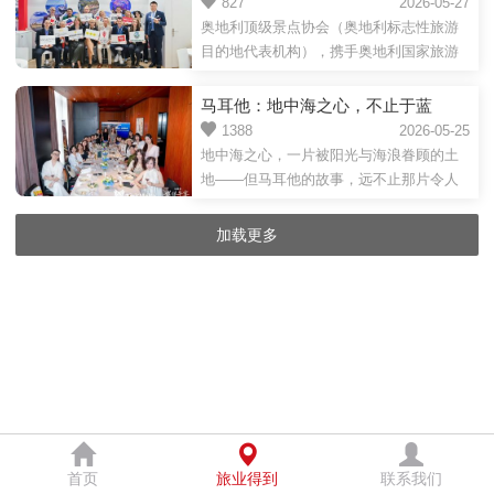
Leading Sights)与奥地利航空亮相
827
2026-05-27
长，墨西哥正积极加强与中国市场的...
集地，一系列精彩纷呈的夏日活动将在此
奥地利顶级景点协会（奥地利标志性旅游
2026年上海国际旅游交易博览会(ITB
轮番上演，为宾客呈献惊喜 IP 互动、独家
目的地代表机构），携手奥地利国家旅游
China)，展示奥地利顶级旅游瑰宝
风味佳肴以及更多值得珍藏的宝藏时刻。
局及奥地利航空，共同参展2026年上海国
作为本次活动亮点，度假区将汇聚超人气
际旅游交易博览会。本次展会将于5月26日
马耳他：地中海之心，不止于蓝
IP 角色，解锁一系列沉浸式个性化体验，
至28日在上海世博展览馆举办。三方联合
1388
2026-05-25
包括：新加坡海...
参展，旨在向中国旅游行业从业者及出境
地中海之心，一片被阳光与海浪眷顾的土
游客展示奥地利丰富多元的旅游产品，着
地——但马耳他的故事，远不止那片令人
重呈现该国享誉全球的文化遗产、壮美的
屏息的蔚蓝。这里承载着7,000年的文明印
阿尔卑斯山地风光、独特的休闲体验以及
记，坐拥三处联合国教科文组织世界遗
加载更多
一流的旅游景点。奥地利顶级景点协会汇
产，更以蓬勃的户外运动激情、闪耀的米
聚了奥地利57处核心热门景点，这些景点
其林星辉和疗愈身心的慢生活哲学，向世
年接...
界展示着一个层次丰盈的岛国形象。2026
年5月25日，马耳他旅游局在上海宝格丽酒
店成功举办了一场别开生面的媒体分享
会，由马耳他旅游局大中华区高级经理武
笑龙女士主讲，细致解读马耳他户外运动
赛事、...
首页
旅业得到
联系我们