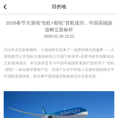
目的地
2026春节大溪地“包机+邮轮”首航成功，中国高端旅
游树立新标杆
2026-02-26 10:23
2026年农历新春期间，大溪地群岛迎来了一场里程碑式的盛事——大
溪地航空公司包机与庞洛邮轮公司旗下的保罗•高更号邮轮包船组合
之旅圆满成功。本次旅程是专为中国高端游客量身打造的首个“包机
+邮轮”一体化奢华度假产品，实现了从空中到海上无缝衔接的南太平
洋顶级度假体验，标志着中国高端定制旅游迈向全新高度。