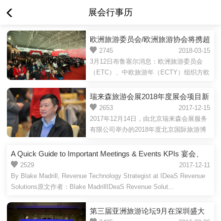
展会行事历
欧洲旅游委员会/欧洲旅游协会将携超
大展团出席COTTM2018并联合推
2745
2018-03-15
3月12日布鲁塞尔消息：欧洲旅游委员会
出“2018中欧旅游年”主题活动
（ETC）、中欧旅游年（ECTY）组织方欧
盟委员会、欧洲旅游协会（ETOA）被指定
为第十四届中国出境旅游交...
瑞来森旅游会展2018年度展会项目新
闻发布会
2653
2017-12-15
2017年12月14日，由北京瑞来森会展服务
有限公司举办的2018年度北京国际旅游博
览会、重庆国际旅游交易会、海南世界休
闲旅游博览会、西安丝绸...
A Quick Guide to Important Meetings & Events KPIs 宴会、
会议场地重要KPI快速指南
2529
2017-12-11
By Blake Madrill, Revenue Technology Strategist at IDeaS Revenue
Solutions原文作者：Blake MadrillIDeaS Revenue Solut...
第三届亚洲旅游论坛9月在深圳盛大