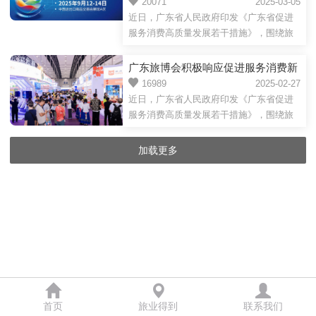
规 首次披露2025策展亮点
20071
2025-03-05
YouTube、Ins及TikTok十大平台，精...
北京消博会）是全国首个以文旅消费命名
近日，广东省人民政府印发《广东省促进
的行业盛会，聚合全球资源，引领文创产
服务消费高质量发展若干措施》，围绕旅
业和文旅消费发展，搭建综合性国际化文
游、会展、餐饮、养老等十大领域提出23
旅消费精品博览交易平台，为中外企业提
条创新举措，全力激发服务消费潜力。其
广东旅博会积极响应促进服务消费新
供全方位发展机会，已成为全球和全国文
中明确提出，培育壮大旅游消费，办好广
规 首次披露2025策展亮点
16989
2025-02-27
旅资源、产品及服务宣传推广的重要窗
东文旅推介大会、广东国际旅游产业博览
近日，广东省人民政府印发《广东省促进
口。20...
会等文旅活动。作为全国文旅产业标杆展
服务消费高质量发展若干措施》，围绕旅
会的广东国际旅游产业博览会（以下简
游、会展、餐饮、养老等十大领域提出23
称“广东旅博会”）积极响应，披露2025年策
条创新举措，全力激发服务消费潜力。其
加载更多
展亮点。2025广东旅博会将于9月12日—
中明确提出，培育壮大旅游消费，办好广
14日在广州广交会展馆A区举行，预计展览
东文旅推介大会、广东国际旅游产业博览
规...
会等文旅活动。作为全国文旅产业标杆展
会的广东国际旅游产业博览会（以下简
称“广东旅博会”）积极响应，披露2025年策
展亮点。据了解，2025广东旅博会将于9月
12日—14日在广州广交会展馆A区举行，
预...
首页
旅业得到
联系我们