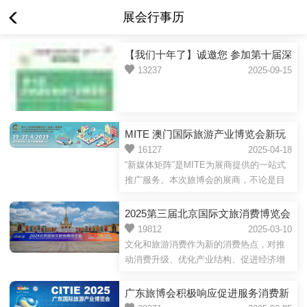
展会行事历
【我们十年了】诚邀您 参加第十届深
圳国际旅游产业博览会！
13237
2025-09-15
MITE 澳门国际旅游产业博览会新玩
法
16127
2025-04-18
“新媒体矩阵”是MITE为展商提供的一站式
推广服务。本次旅博会的展商，不论是目
的地旅游机构还是旅游产业链供应商，将
会和专业主播（KOL），进行专区新媒体
2025第三届北京国际文旅消费博览会
矩阵互动现场直播。在多元传播渠道和创
将于6月火热启幕！邀您共掘新商机
19812
2025-03-10
新传播模式的助力下，将旅游宣传内容和
文化和旅游消费作为新的消费热点，对推
商业模式相结合，赋能旅游产业博览会新
动消费升级、优化产业结构、促进经济增
玩法。4月25日至27日展会期间，新媒体矩
长具有十分重要的作用，关乎国家发展大
阵直播将覆盖MITE官方网站、淘宝、
局，关乎百姓生活幸福，关乎经济高质量
广东旅博会积极响应促进服务消费新
Facebook、抖音、小红书、微博、
发展。北京国际文旅消费博览会（简称：