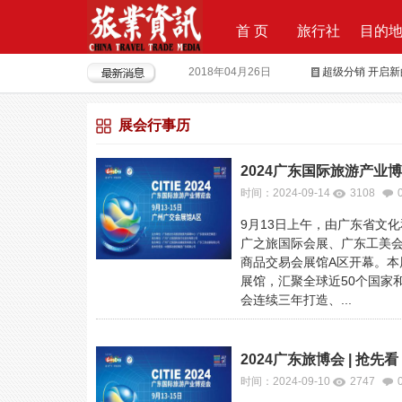
首 页
旅行社
目的
2018年04月26日
超级分销 开启
2018年04月25日
荣耀时刻，傲世启
展会行事历
2017年09月29日
Produktvermar
2016年05月12日
旅行社大佬对“营
2024广东国际旅游产业
2018年09月21日
上上签获6000
时间：2024-09-14
3108
2018年08月15日
全球摄影旅行“
9月13日上午，由广东省文
广之旅国际会展、广东工美会
2018年04月28日
重磅|云地接全
商品交易会展馆A区开幕。
展馆，汇聚全球近50个国家
会连续三年打造、...
2024广东旅博会 | 
时间：2024-09-10
2747