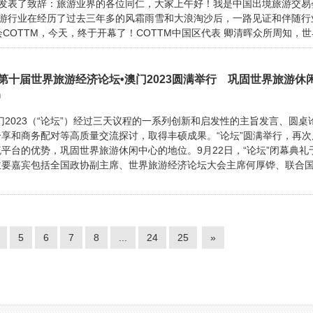
上发表了致辞：旅游业界的各位同仁，大家上午好！我是中国出境旅游交易
旅游行业在经历了过去三年多的风霜雨雪和大浪淘沙后，一路见证和伴随行
COTTM，今天，终于开幕了！COTTM中国区代表 卿清晖众所周知，世界
0
门2023（“论坛”）经过三天议程的一系列创新和启发性的主旨发言、圆桌
享和商务配对等高质量交流探讨，取得丰硕成果。“论坛”圆满举行，再次
平台的优势，巩固世界旅游休闲中心的地位。9月22日，“论坛”闭幕典礼
主要嘉宾包括全国政协副主席、世界旅游经济论坛大会主席何厚铧、联合
5
6
7
8
...
24
25
»