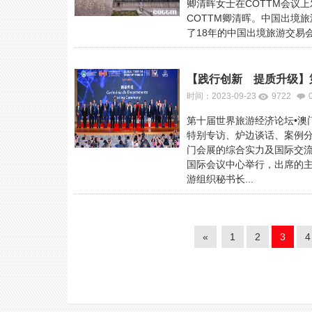
卿清晖女士在COTTM会议
COTTM卿清晖。中国出境
了18年的中国出境旅游交易会
时间：2023-09-23
9722
第十届世界旅游经济论坛•澳
特别专访、炉边谈话、案例分
门会展的综合实力及国际交流
国际会议中心举行，出席的
游组织秘书长...
«
1
2
3
4