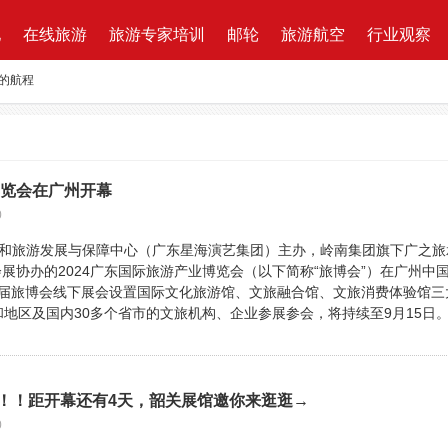
地
在线旅游
旅游专家培训
邮轮
旅游航空
行业观察
新的航程
航| 华远国旅“济南定期航班直飞巴黎”产品发布会闪耀泉城
ktung Leistungsbeschreibung 招标说明
改增”说了些什么？
博览会在广州开幕
万B轮融资，千万产业基金助力旅游同业
0
路图”宣布获得千万元融资
化和旅游发展与保障中心（广东星海演艺集团）主办，岭南集团旗下广之旅
展协办的2024广东国际旅游产业博览会（以下简称“旅博会”）在广州中
资收购蘑菇旅行 打造加强版全球目的地资源一站式直采平台
本届旅博会线下展会设置国际文化旅游馆、文旅融合馆、文旅消费体验馆三
和地区及国内30多个省市的文旅机构、企业参展参会，将持续至9月15日
抢先看！！距开幕还有4天，韶关展馆邀你来逛逛→
0