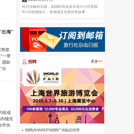
哈尔滨融创乐园，由国际知名娱乐设计公司美国
RVJA担纲设计，将地域文化和传奇故事...
“出海”
家商签
“一带
招聘
更多>>
、国际
“出
要的组成
国内领先
与合作伙
招聘|AVIAREPS招聘广州副总经理
.