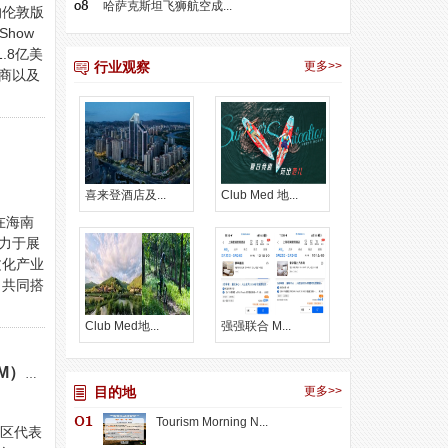
哈萨克斯坦飞狮航空成...
的伦敦版
how
1.8亿美
行业观察
更多>>
供商以及
喜来登酒店及...
Club Med 地...
在海南
力于展
文化产业
，共同搭
Club Med地...
强强联合 M...
“今年花胜去年红，可惜明年花更好，知与谁同？”——2023中国出境旅游交易会（COTTM）于11月15日盛大开幕
目的地
更多>>
Tourism Morning N...
国区代表