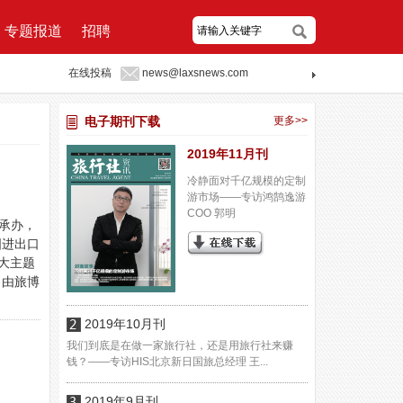
专题报道
招聘
在线投稿
news@laxsnews.com
电子期刊下载
更多>>
2019年11月刊
冷静面对千亿规模的定制
游市场——专访鸿鹄逸游
COO 郭明
承办，
国进出口
大主题
。由旅博
2019年10月刊
我们到底是在做一家旅行社，还是用旅行社来赚
钱？——专访HIS北京新日国旅总经理 王...
2019年9月刊