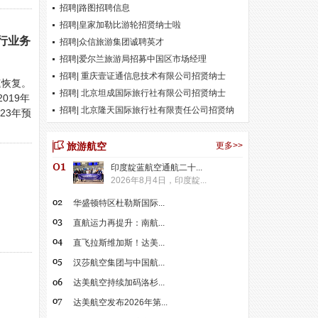
招聘|路图招聘信息
招聘|皇家加勒比游轮招贤纳士啦
旅行业务
招聘|众信旅游集团诚聘英才
招聘|爱尔兰旅游局招募中国区市场经理
招聘| 重庆壹证通信息技术有限公司招贤纳士
速恢复。
招聘| 北京坦成国际旅行社有限公司招贤纳士
019年
招聘| 北京隆天国际旅行社有限责任公司招贤纳
23年预
士
旅游航空
更多>>
印度靛蓝航空通航二十...
2026年8月4日，印度靛...
华盛顿特区杜勒斯国际...
直航运力再提升：南航...
直飞拉斯维加斯！达美...
汉莎航空集团与中国航...
达美航空持续加码洛杉...
达美航空发布2026年第...