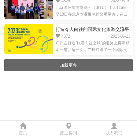
东京都等三十多日本地方政府宣传推
4529
2023-06-19
式向国际游客开放休闲旅游市场，...
商-尤其是长线和小众旅游资源商与中国旅
北京国际旅游博览会（BITE）于6月16日
广团齐聚一堂
游业者进行对接和交流提供平台价值。第
至18日在北京农业展览馆隆重举办，在曰
十六届中国出境旅游交易会
本国家旅游局（JNT0）展台，以东京都为
（COTTM2023）将于11月15-17日在北京
首的日本三十余个都道府县进行了积极的
打造令人向往的国际文化旅游交流平
全国农业展览馆（新馆）举行，预计将有
推广和宣传活动。东京会议及旅游局TCVB
台 第31届广州国际旅游展顺利闭幕
4372
2023-05-23
来自全球50多个国家旅游部/使领馆/旅游局
的推广宣传 北京国际旅游博览会（BITE）
广州在打造“旅游向往之城”的道路上再添精
明年5月再相会
（代...
本次举办是继2019年后事隔三年的首次举
彩一笔。这一次，广州打造了一个国际文
办，受出境游大形势好转影响，今年北京
化旅游交流的平台，为旅游业界提供了难
市民和企业参加展会的积极性异常高涨。
得的、面对面交流的机会，更为正在加速
加载更多
在曰本国家旅游局（JNT0）展台，东京会
复苏的国际旅游市场提供了有力助力。5月
议及旅游局（TCVB...
21日，第31届广州国际旅游展顺利闭幕。
以“相聚——为了可持续的未来”为主题，广
州国际展览会致力于进一步加强国际交
流。同时，牢牢把握高质量发展这一首要
任务，广州抢抓机遇，借打造令人向往的
高质量国际展会平台，持续扩大广州文...
首页
旅业得到
联系我们