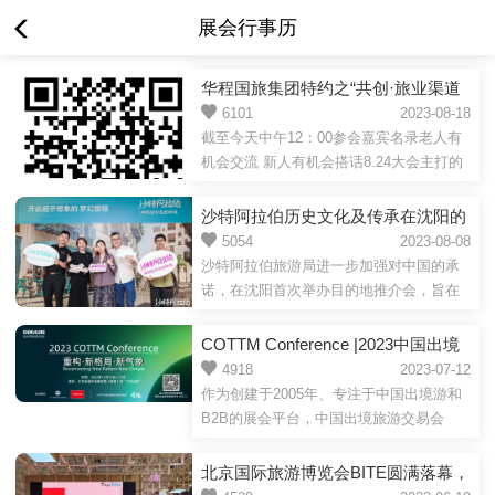
展会行事历
华程国旅集团特约之“共创·旅业渠道
交易展”与会嘉宾名录（部分）
6101
2023-08-18
截至今天中午12：00参会嘉宾名录老人有
机会交流 新人有机会搭话8.24大会主打的
就是随着政策红运把旅游业务做起来，继
往开来！（扫码查看参会嘉宾名录）
沙特阿拉伯历史文化及传承在沈阳的
全面介绍
5054
2023-08-08
沙特阿拉伯旅游局进一步加强对中国的承
诺，在沈阳首次举办目的地推介会，旨在
创造更多的合作机会以实现沙特的2030愿
景。2023年8月7日，沙特阿拉伯旅游局
COTTM Conference |2023中国出境
（Saudi Tourism Authority）在沈阳成功举
旅游交易会（COTTM）同期会议话
4918
2023-07-12
办了以“2023开启超乎想象的梦幻旅程”为主
作为创建于2005年、专注于中国出境游和
题出炉
题的中国沈阳市场推介会。活动将沙特阿
B2B的展会平台，中国出境旅游交易会
拉伯这一个有历史文化及传承、激发旅人
（COTTM）已连续成功举办十五届大型展
灵感的王国介绍给在场100多家旅行社、媒
会。COTTM一路伴随和见证中国出境旅游
北京国际旅游博览会BITE圆满落幕，
体及行业伙伴。2019年9月，沙特阿拉伯正
的繁荣和发展，为全球旅游目的地和供应