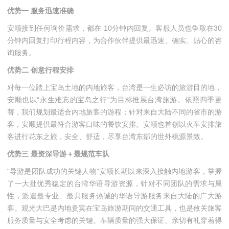
优势一 服务迅速准确
安顺接到任何询价需求，都在 10分钟内回复。客服人员也争取在30
分钟内回复打印行程内容，为合作伙伴提供最迅速、确实、贴心的咨
询服务。
优势二 创意行程安排
对每一位踏上宝岛土地的内地旅客，台湾是一生必访的旅游目的地，
安顺也以“永生难忘的宝岛之行”为目标推展台湾旅游。依照四季更
替，我们规划最适合内地旅客的游程；针对来自大陆不同的省市的游
客，安顺提供最符合游客口味的餐饮安排。安顺也首创以火车安排旅
客进行花东之旅，安全、舒适，尽享台湾东部的世外桃源景致。
优势三 最资深导游＋最规范车队
“导游是团队成功的关键人物”安顺长期以来深入接触内地游客，掌握
了一大批优秀稳定的台湾华语导游资源，针对不同团队的需求与属
性，派遣最专业、最具服务热诚的华语导游服务来自大陆的广大游
客。观光大巴是内地贵宾在宝岛旅游期间的交通工具，也是攸关旅客
服务质量与安全考虑的关键。车辆质量的强大保证、亲切有礼穿着得