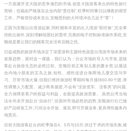
一方面避开至大陆的竞争激烈的市场,创造大陆游客来台的特色旅行
营销；也藉由严格落实企业内部“责任制”,旺季时同事日以继夜的艰苦
工作。严格管控成本支出,安顺受到的大环境冲击几近于“零”！
正因为安顺以出境游起家,同时拥有丰富的出入境游“双经验”,完全掌
控机位操作,深刻理解组团社的需求,完善的电子控制标准操作系统,安
顺就是要让我们的顾客完全没有后顾之忧。
日益成熟的旅游市场决定了深度游和主题特色游是出境游市场未来的
发展趋势，面对这一课题，我们认为：分众市场的导入与开发,是陆
客赴台旅游生态的必然过程。安顺目前正筹划儿童的夏令营,以最适
合内地小朋友的宝岛之旅,知性、感性促进台海两地儿童交流与学
习。尽管市场火爆,但我们维持旅游旺季期间每月接待60-80个团,弹
性调整人力配置、减少商务接团,不会有“没游览车、没客房”的问题,
全力保障老客户的权益与利益，全面提高旅游质量。 虽然台湾当地
法令尚未开放赴台“自由行”,但面对市场必然的趋势,安顺旅行社已做
好产品研发工作,只待法令开放、落实,即可开展业务,更具弹性服务内
地贵宾。
目前大陆游客赴台的旺季落在4、5月与10月,供过于求的市场失衡,难