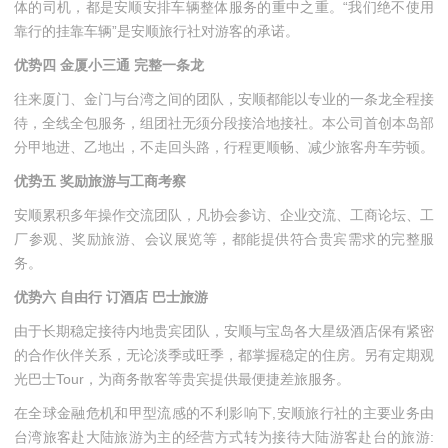
体的司机，都是安顺安排车辆整体服务的重中之重。“我们绝不使用
靠行的挂靠车辆”是安顺旅行社对游客的承诺。
优势四 金厦小三通 完整一条龙
往来厦门、金门与台湾之间的团队，安顺都能以专业的一条龙全程接
待，全线全包服务，组团社无须分段接洽地接社。本公司首创本岛部
分甲地进、乙地出，不走回头路，行程更顺畅、减少旅客舟车劳顿。
优势五 奖励旅游与工商考察
安顺累积多年操作交流团队，凡协会参访、企业交流、工商论坛、工
厂参观、奖励旅游、会议展览等，都能提供符合贵宾需求的完整服
务。
优势六 自由行 订酒店 巴士旅游
由于长期稳定接待内地贵宾团队，安顺与宝岛各大星级酒店保有紧密
的合作伙伴关系，无论淡季或旺季，都掌握稳定的住房。另有定期观
光巴士Tour，为商务散客等贵宾提供最便捷差旅服务。
在全球金融危机和甲型流感的不利影响下,安顺旅行社的主要业务由
台湾旅客赴大陆旅游为主的经营方式转为接待大陆游客赴台的旅游: